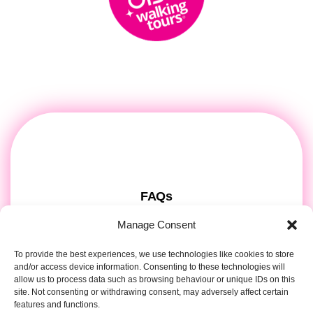
FAQs
Contact Us
Manage Consent
Gift Cards
To provide the best experiences, we use technologies like cookies to store
Theatre Tickets
and/or access device information. Consenting to these technologies will
About us & Press
allow us to process data such as browsing behaviour or unique IDs on this
site. Not consenting or withdrawing consent, may adversely affect certain
Attendee Information
features and functions.