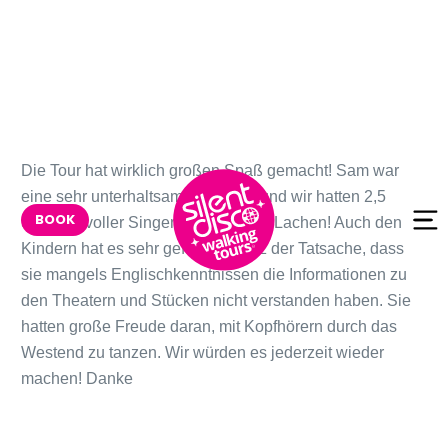
Skip to
Die Tour hat wirklich großen Spaß gemacht! Sam war
content
eine sehr unterhaltsame Führerin und wir hatten 2,5
BOOK
Stunden voller Singen, Tanzen und Lachen! Auch den
Kindern hat es sehr gefallen – trotz der Tatsache, dass
sie mangels Englischkenntnissen die Informationen zu
den Theatern und Stücken nicht verstanden haben. Sie
hatten große Freude daran, mit Kopfhörern durch das
Westend zu tanzen. Wir würden es jederzeit wieder
machen! Danke